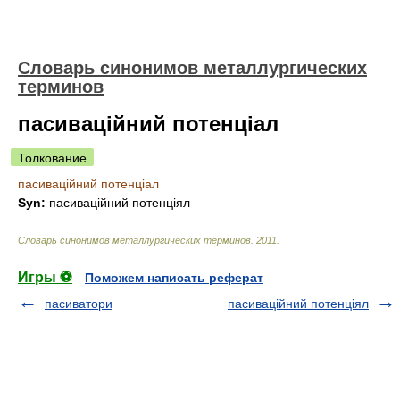
Словарь синонимов металлургических
терминов
пасиваційний потенціал
Толкование
пасиваційний потенціал
Syn:
пасиваційний потенціял
Словарь синонимов металлургических терминов
.
2011
.
Игры ⚽
Поможем написать реферат
пасиватори
пасиваційний потенціял